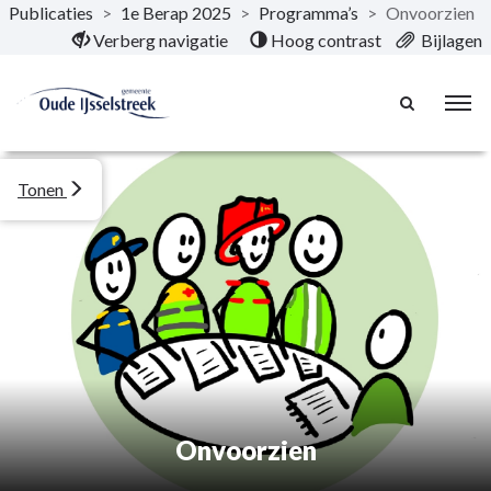
Publicaties
>
1e Berap 2025
>
Programma’s
>
Onvoorzien
Naar hoofdinhoud
Verberg navigatie
Hoog contrast
Bijlagen
Tonen
Onvoorzien