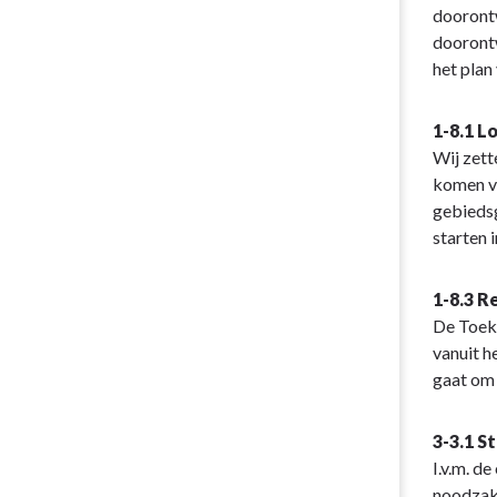
doorontw
doorontw
het plan
1-8.1 L
Wij zett
komen va
gebiedsg
starten 
1-8.3 
De Toeko
vanuit h
gaat om 
3-3.1 S
I.v.m. d
noodzake