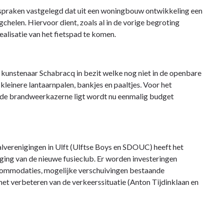
 afspraken vastgelegd dat uit een woningbouw ontwikkeling een
helen. Hiervoor dient, zoals al in de vorige begroting
lisatie van het fietspad te komen.
kunstenaar Schabracq in bezit welke nog niet in de openbare
 kleinere lantaarnpalen, bankjes en paaltjes. Voor het
j de brandweerkazerne ligt wordt nu eenmalig budget
verenigingen in Ulft (Ulftse Boys en SDOUC) heeft het
ging van de nieuwe fusieclub. Er worden investeringen
commodaties, mogelijke verschuivingen bestaande
et verbeteren van de verkeerssituatie (Anton Tijdinklaan en