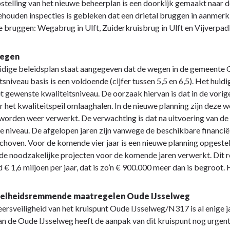
pstelling van het nieuwe beheerplan is een doorkijk gemaakt naar 
ehouden inspecties is gebleken dat een drietal bruggen in aanmer
 bruggen: Wegabrug in Ulft, Zuiderkruisbrug in Ulft en Vijverpad
Wegen
uidige beleidsplan staat aangegeven dat de wegen in de gemeente 
tsniveau basis is een voldoende (cijfer tussen 5,5 en 6,5). Het hui
t gewenste kwaliteitsniveau. De oorzaak hiervan is dat in de vori
 het kwaliteitspeil omlaaghalen. In de nieuwe planning zijn deze
orden weer verwerkt. De verwachting is dat na uitvoering van de n
 niveau. De afgelopen jaren zijn vanwege de beschikbare financiël
hoven. Voor de komende vier jaar is een nieuwe planning opgestel
 de noodzakelijke projecten voor de komende jaren verwerkt. Dit 
 € 1,6 miljoen per jaar, dat is zo’n € 900.000 meer dan is begroot. 
Snelheidsremmende maatregelen Oude IJsselweg
ersveiligheid van het kruispunt Oude IJsselweg/N317 is al enige j
an de Oude IJsselweg heeft de aanpak van dit kruispunt nog urge