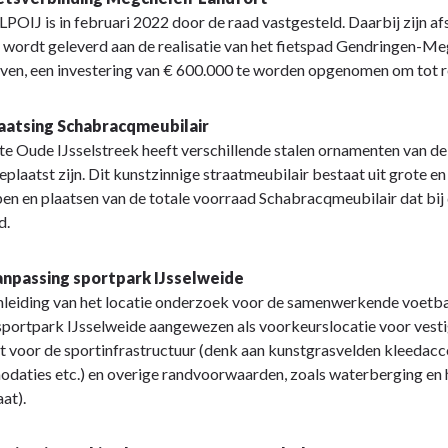
 LPOIJ is in februari 2022 door de raad vastgesteld. Daarbij zijn
 wordt geleverd aan de realisatie van het fietspad Gendringen-Megc
en, een investering van € 600.000 te worden opgenomen om tot rea
laatsing Schabracqmeubilair
 Oude IJsselstreek heeft verschillende stalen ornamenten van de 
eplaatst zijn. Dit kunstzinnige straatmeubilair bestaat uit grote en
n en plaatsen van de totale voorraad Schabracqmeubilair dat bi
d.
anpassing sportpark IJsselweide
leiding van het locatie onderzoek voor de samenwerkende voetbal
sportpark IJsselweide aangewezen als voorkeurslocatie voor vesti
 voor de sportinfrastructuur (denk aan kunstgrasvelden kleedac
aties etc.) en overige randvoorwaarden, zoals waterberging en h
at).