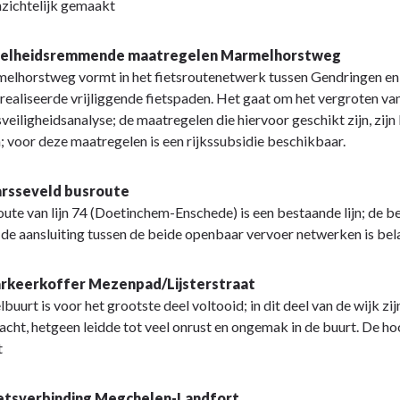
zichtelijk gemaakt
Snelheidsremmende maatregelen Marmelhorstweg
lhorstweg vormt in het fietsroutenetwerk tussen Gendringen en S
realiseerde vrijliggende fietspaden. Het gaat om het vergroten van
veiligheidsanalyse; de maatregelen die hiervoor geschikt zijn, zi
; voor deze maatregelen is een rijkssubsidie beschikbaar.
arsseveld busroute
ute van lijn 74 (Doetinchem-Enschede) is een bestaande lijn; de b
de aansluiting tussen de beide openbaar vervoer netwerken is bel
arkeerkoffer Mezenpad/Lijsterstraat
buurt is voor het grootste deel voltooid; in dit deel van de wijk z
cht, hetgeen leidde tot veel onrust en ongemak in de buurt. De h
t
ietsverbinding Megchelen-Landfort