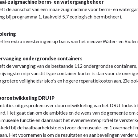
Maai-zuigmachine berm- en watergangbeheer
eft de aanschaf van een maai-zuigmachine voor berm- en watergan
ing bij programma 1, taakveld 5.7 ecologisch bermbeheer).
iolering
effen extra investeringen op basis van het nieuwe Water- en Riol
ervanging ondergrondse containers
eft de vervanging van de bestaande 112 ondergrondse containers, 
rijvingstermijn van dit type container korter is dan voor de overi
 grotere veiligheidsrisico's en hogere reparatiekosten aan. Zie ook
oorontwikkeling DRU IP
ambities uitgesproken over doorontwikkeling van het DRU-Industri
rd. Het gaat dan om de ambities en de wens van de gemeente om 
n museale functie en daarnaast het evenementenprofiel te versterke
keld bij de haalbaarheidstoets (voor de museale- en 1 overnachtin
gaan. Het voornemen is om de resultaten en aanbevelingen verder u