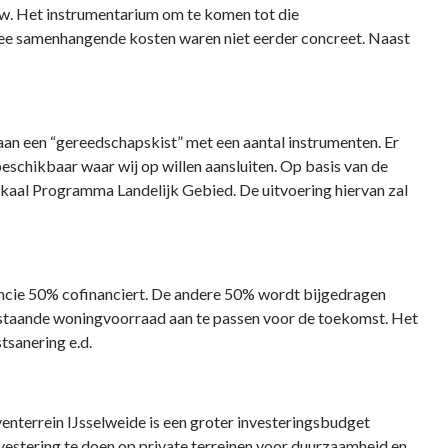
uw. Het instrumentarium om te komen tot die
rmee samenhangende kosten waren niet eerder concreet. Naast
aan een “gereedschapskist” met een aantal instrumenten. Er
beschikbaar waar wij op willen aansluiten. Op basis van de
okaal Programma Landelijk Gebied. De uitvoering hiervan zal
incie 50% cofinanciert. De andere 50% wordt bijgedragen
bestaande woningvoorraad aan te passen voor de toekomst. Het
sanering e.d.
venterrein IJsselweide is een groter investeringsbudget
vestering te doen op private terreinen voor duurzaamheid en