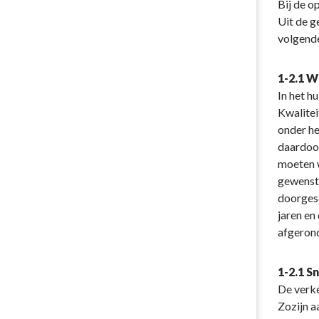
Bij de o
Uit de g
volgende
1-2.1 
In het h
Kwalitei
onder he
daardoor
moeten w
gewenste
doorgesc
jaren en
afgerond
1-2.1 
De verke
Zozijn a