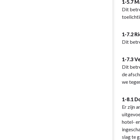
1-5.7 
Dit betr
toelicht
1-7.2 R
Dit betr
1-7.3 V
Dit betr
de afsch
we tegen
1-8.1 D
Er zijn 
uitgevoe
hotel- e
ingescha
slag te 