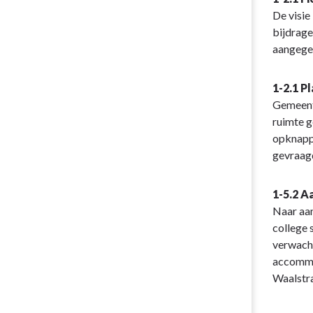
De visie
bijdrage
aangegev
1-2.1 P
Gemeente
ruimte g
opknappe
gevraag
1-5.2 A
Naar aan
college 
verwacht
accommod
Waalstra