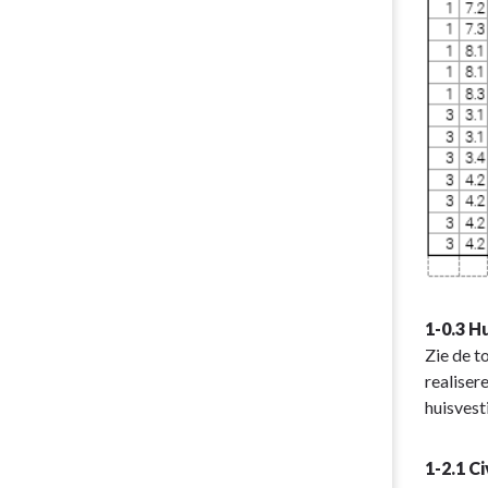
1-0.3 H
Zie de t
realiser
huisvest
1-2.1 C