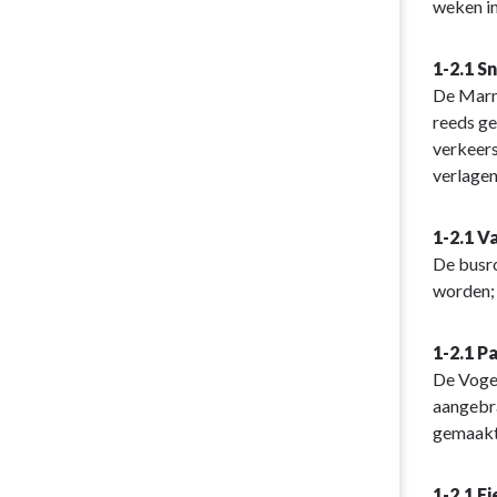
weken in
1-2.1 
De Marme
reeds ge
verkeers
verlagen
1-2.1 V
De busro
worden; 
1-2.1 P
De Vogel
aangebra
gemaak
1-2.1 F