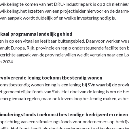
ikkeling te komen van het DRU-Industriepark is op zich niet nie
ikkeling, het inzetten van een projectleider hiervoor en de daa
 van aanpak wordt duidelijk of en welke investering nodig is.
okaal programma landelijk gebied
en in op een vitaal en leefbaar buitengebied. Daarvoor werken we 
nuit Europa, Rijk, provincie en regio ondersteunende faciliteiten 
erichte aanpak van de provincie willen we dit vertalen naar een L
in 2024.
Revolverende lening toekomstbestendig wonen
mstbestendig wonen lening is een lening bij SVn waarbij de prov
et gemeentelijke fonds van SVn. Het doel van de lening is om de 
energiemaatregelen, maar ook levensloopbestendig maken, asbest
timuleringsfonds toekomstbestendige bedrijventerreinen
e oprichting van een stimuleringsfonds voor ondernemers op bedrij
lijk. Het fonds heeft als doel de ondernemers te stimuleren om in