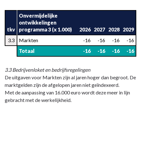
Terug
naar
Onvermijdelijke
navigatie
ontwikkelingen
tkv
programma 3 (x 1.000)
2026
2027
2028
2029
-
Programma
3.3
Markten
-16
-16
-16
-16
3
Totaal
-16
-16
-16
-16
-
Onvermijdelijke
ontwikkelingen
3.3 Bedrijvenloket en bedrijfsregelingen
De uitgaven voor Markten zijn al jaren hoger dan begroot. De
marktgelden zijn de afgelopen jaren niet geïndexeerd.
Met de aanpassing van 16.000 euro wordt deze meer in lijn
gebracht met de werkelijkheid.