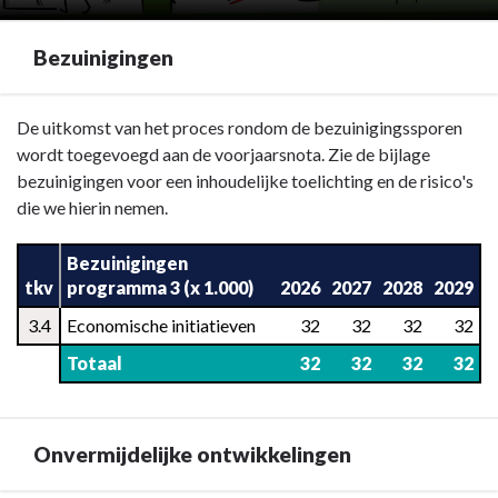
Bezuinigingen
Terug
De uitkomst van het proces rondom de bezuinigingssporen
naar
wordt toegevoegd aan de voorjaarsnota. Zie de bijlage
navigatie
bezuinigingen voor een inhoudelijke toelichting en de risico's
-
die we hierin nemen.
Programma
3
Bezuinigingen
-
tkv
programma 3 (x 1.000)
2026
2027
2028
2029
Bezuinigingen
3.4
Economische initiatieven
32
32
32
32
Totaal
32
32
32
32
Onvermijdelijke ontwikkelingen