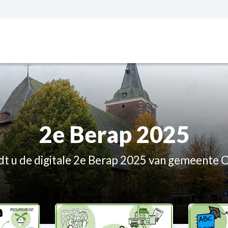
2e Berap 2025
t u de digitale 2e Berap 2025 van gemeente O