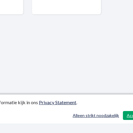
ormatie kijk in ons
Privacy Statement
.
atiedatum: 25-09-2025
Alleen strikt noodzakelijk
Ac
y Statement