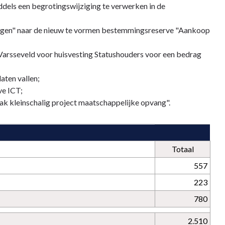
ddels een begrotingswijziging te verwerken in de
ingen" naar de nieuw te vormen bestemmingsreserve "Aankoop
Varsseveld voor huisvesting Statushouders voor een bedrag
aten vallen;
ve ICT;
k kleinschalig project maatschappelijke opvang".
Totaal
557
223
780
2.510