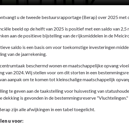
ontvangt u de tweede bestuursrapportage (Berap) over 2025 met da
nciële beeld op de helft van 2025 is positief met een saldo van 2,5
anken aan de positieve bijstelling van de rijksmiddelen in de Meicir
tieve saldo is een basis om voor toekomstige investeringen middele
ing van de jaarrekening.
centrumtaak beschermd wonen en maatschappelijke opvang vloeit 
ng van 2024. Wij stellen voor om dit storten in een bestemmingsre
 van aanpak om te komen tot kleinschalige maatschappelijk opvan
ling te geven aan de taakstelling voor huisvesting van statushou
le dekking is gevonden in de bestemmingsreserve "Vluchtelingen."
Berap zijn alle afwijkingen in een tabel toegelicht.
llen u voor: