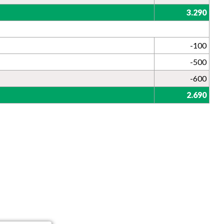
3.290
-100
-500
-600
2.690