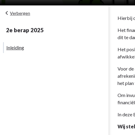
Verbergen
Hierbij 
2e berap 2025
Het fina
dit te d
Inleiding
Het posi
afwikkel
Voor de 
afrekeni
het plan
Om invul
financië
In deze 
Wij ste