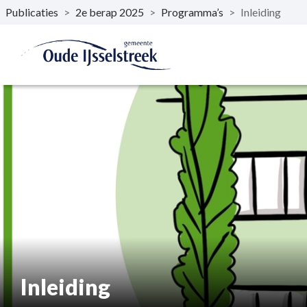
Publicaties
>
2e berap 2025
>
Programma’s
>
Inleiding
Naar hoofdinhoud
Inleiding