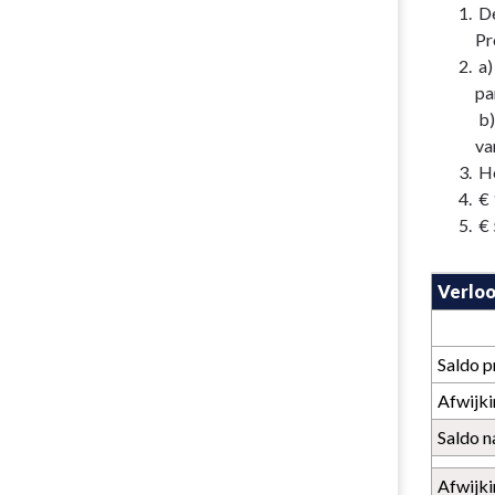
De
Pr
a)
pa
b)
va
He
€ 
€ 
Verloo
Saldo 
Afwijki
Saldo n
Afwijki