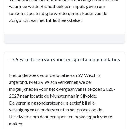
3.5
waarmee we de Bibliotheek een impuls geven om
Versterken
toekomstbestendig te worden, in het kader van de
van
Zorgplicht van het bibliotheekstelsel.
Kunst
en
Cultuur
in
de
- 3.6 Faciliteren van sport en sportaccommodaties
samenleving
Terug
Het onderzoek voor de locatie van SV Wisch is
naar
afgerond. Met SV Wisch verkennen we de
navigatie
mogelijkheden voor het overgaan vanaf seizoen 2026-
-
2027 naar locatie de Munsterman in Silvolde.
Programma
De verenigingsondersteuner is actief bij alle
3:
verenigingen en ondersteunt in het proces op de
De
IJsselweide om daar een sport en beweegpark van te
werkende
maken.
gemeente