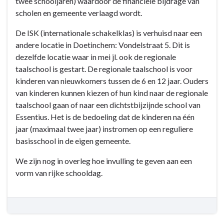
twee schooljaren) waardoor de financiële bijdrage van
gemeente
scholen en gemeente verlaagd wordt.
-
Doelen
De ISK (internationale schakelklas) is verhuisd naar een
en
andere locatie in Doetinchem: Vondelstraat 5. Dit is
acties
dezelfde locatie waar in mei jl. ook de regionale
-
taalschool is gestart. De regionale taalschool is voor
-
kinderen van nieuwkomers tussen de 6 en 12 jaar. Ouders
3.7
van kinderen kunnen kiezen of hun kind naar de regionale
Versterken
taalschool gaan of naar een dichtstbijzijnde school van
van
Essentius. Het is de bedoeling dat de kinderen na één
onderwijskansen
jaar (maximaal twee jaar) instromen op een reguliere
voor
basisschool in de eigen gemeente.
jeugdigen
We zijn nog in overleg hoe invulling te geven aan een
vorm van rijke schooldag.