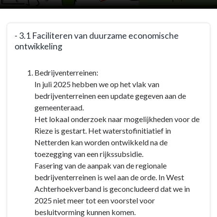
Terug
- 3.1 Faciliteren van duurzame economische
naar
ontwikkeling
navigatie
-
Terug
Bedrijventerreinen:
Programma
naar
In juli 2025 hebben we op het vlak van
3:
navigatie
bedrijventerreinen een update gegeven aan de
De
-
gemeenteraad.
werkende
Programma
Het lokaal onderzoek naar mogelijkheden voor de
gemeente
3:
Rieze is gestart. Het waterstofinitiatief in
-
De
Netterden kan worden ontwikkeld na de
Doelen
werkende
toezegging van een rijkssubsidie.
en
gemeente
Fasering van de aanpak van de regionale
acties
-
bedrijventerreinen is wel aan de orde. In West
Doelen
Achterhoekverband is geconcludeerd dat we in
en
2025 niet meer tot een voorstel voor
acties
besluitvorming kunnen komen.
-