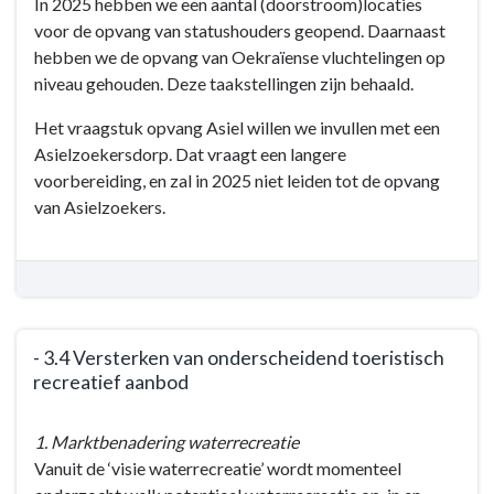
In 2025 hebben we een aantal (doorstroom)locaties
naar
sector
voor de opvang van statushouders geopend. Daarnaast
navigatie
hebben we de opvang van Oekraïense vluchtelingen op
-
niveau gehouden. Deze taakstellingen zijn behaald.
Programma
3:
Het vraagstuk opvang Asiel willen we invullen met een
De
Asielzoekersdorp. Dat vraagt een langere
werkende
voorbereiding, en zal in 2025 niet leiden tot de opvang
gemeente
van Asielzoekers.
-
Doelen
en
acties
-
-
- 3.4 Versterken van onderscheidend toeristisch
recreatief aanbod
3.3
Faciliteren
Terug
van
1. Marktbenadering waterrecreatie
naar
de
Vanuit de ‘visie waterrecreatie’ wordt momenteel
navigatie
opvang