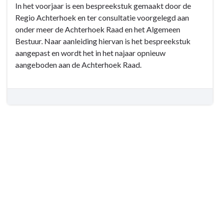
In het voorjaar is een bespreekstuk gemaakt door de
naar
acties
Regio Achterhoek en ter consultatie voorgelegd aan
navigatie
-
onder meer de Achterhoek Raad en het Algemeen
-
-
Bestuur. Naar aanleiding hiervan is het bespreekstuk
Programma
3.10
aangepast en wordt het in het najaar opnieuw
3:
Samenwerken
aangeboden aan de Achterhoek Raad.
De
met
werkende
Duitsland
gemeente
-
Doelen
en
acties
-
-
3.11
Regionale
Samenwerking