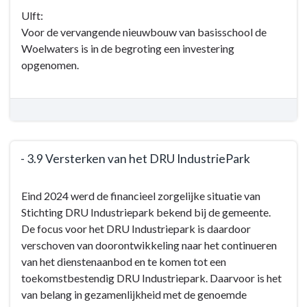
3.8
Ulft:
Faciliteren
Voor de vervangende nieuwbouw van basisschool de
van
Woelwaters is in de begroting een investering
passende
opgenomen.
en
toekomstgerichte
onderwijshuisvesting
- 3.9 Versterken van het DRU IndustriePark
Terug
Eind 2024 werd de financieel zorgelijke situatie van
naar
Stichting DRU Industriepark bekend bij de gemeente.
navigatie
De focus voor het DRU Industriepark is daardoor
-
verschoven van doorontwikkeling naar het continueren
Programma
van het dienstenaanbod en te komen tot een
3:
toekomstbestendig DRU Industriepark. Daarvoor is het
De
van belang in gezamenlijkheid met de genoemde
werkende