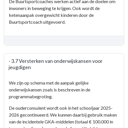
De Buurtsportcoaches werken actief aan de doelen om
-
inwoners in beweging te krijgen. Ook wordt de
Doelen
ketenaanpak overgewicht kinderen door de
en
Buurtsportcoach uitgevoerd.
acties
-
-
3.6
Faciliteren
van
- 3.7 Versterken van onderwijskansen voor
sport
jeugdigen
en
Terug
sportaccommodaties
We zijn op schema met de aanpak gelijke
naar
onderwijskansen zoals is beschreven in de
navigatie
programmabegroting.
-
Programma
De ouderconsulent wordt ook in het schooljaar 2025-
3:
2026 gecontinueerd. We kunnen daarbij gebruik maken
De
van de incidentele GKA-middelen (totaal € 100.000 in
werkende