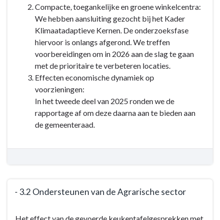
Compacte, toegankelijke en groene winkelcentra:
-
We hebben aansluiting gezocht bij het Kader
3.1
Klimaatadaptieve Kernen. De onderzoeksfase
Faciliteren
hiervoor is onlangs afgerond. We treffen
van
voorbereidingen om in 2026 aan de slag te gaan
duurzame
met de prioritaire te verbeteren locaties.
economische
Effecten economische dynamiek op
ontwikkeling
voorzieningen:
In het tweede deel van 2025 ronden we de
rapportage af om deze daarna aan te bieden aan
de gemeenteraad.
- 3.2 Ondersteunen van de Agrarische sector
Terug
Het effect van de gevoerde keukentafelgesprekken met