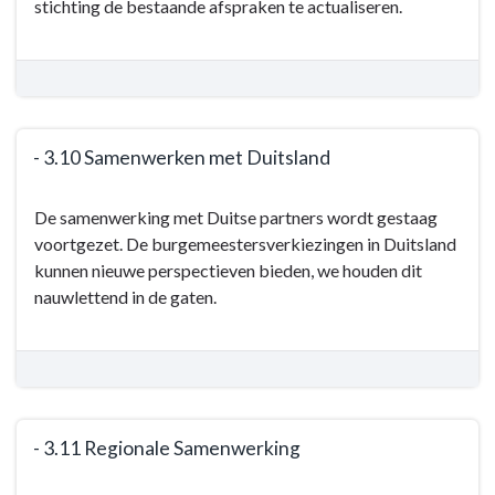
stichting de bestaande afspraken te actualiseren.
gemeente
-
Doelen
en
acties
-
- 3.10 Samenwerken met Duitsland
-
Terug
3.9
De samenwerking met Duitse partners wordt gestaag
naar
Versterken
voortgezet. De burgemeestersverkiezingen in Duitsland
navigatie
van
kunnen nieuwe perspectieven bieden, we houden dit
-
het
nauwlettend in de gaten.
Programma
DRU
3:
IndustriePark
De
werkende
gemeente
-
- 3.11 Regionale Samenwerking
Doelen
Terug
en