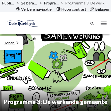
Publicaties
>
2e berap 2025
>
Programma’s
>
Programma 3: De werkende gemeente
Naar hoofdinhoud
Verberg navigatie
Hoog contrast
Bijlagen
Tonen
Programma 3: De werkende gemeente