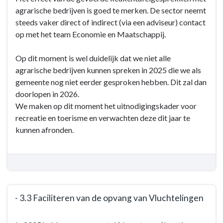
naar
agrarische bedrijven is goed te merken. De sector neemt
navigatie
steeds vaker direct of indirect (via een adviseur) contact
-
op met het team Economie en Maatschappij.
Programma
3:
Op dit moment is wel duidelijk dat we niet alle
De
agrarische bedrijven kunnen spreken in 2025 die we als
werkende
gemeente nog niet eerder gesproken hebben. Dit zal dan
gemeente
doorlopen in 2026.
-
We maken op dit moment het uitnodigingskader voor
Doelen
recreatie en toerisme en verwachten deze dit jaar te
en
kunnen afronden.
acties
-
-
3.2
Ondersteunen
van
- 3.3 Faciliteren van de opvang van Vluchtelingen
de
Terug
Agrarische