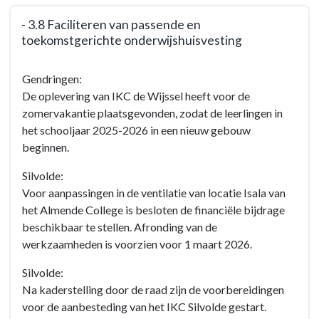
- 3.8 Faciliteren van passende en
toekomstgerichte onderwijshuisvesting
Terug
Gendringen:
naar
De oplevering van IKC de Wijssel heeft voor de
navigatie
zomervakantie plaatsgevonden, zodat de leerlingen in
-
het schooljaar 2025-2026 in een nieuw gebouw
Programma
beginnen.
3:
De
Silvolde:
werkende
Voor aanpassingen in de ventilatie van locatie Isala van
gemeente
het Almende College is besloten de financiële bijdrage
-
beschikbaar te stellen. Afronding van de
Doelen
werkzaamheden is voorzien voor 1 maart 2026.
en
acties
Silvolde:
-
Na kaderstelling door de raad zijn de voorbereidingen
-
voor de aanbesteding van het IKC Silvolde gestart.