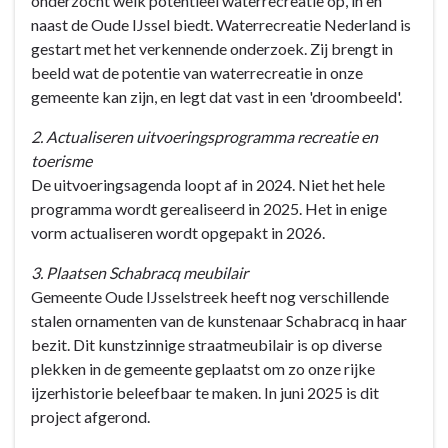
onderzocht welk potentieel waterrecreatie op, in en
-
van
naast de Oude IJssel biedt. Waterrecreatie Nederland is
Programma
Vluchtelingen
gestart met het verkennende onderzoek. Zij brengt in
3:
beeld wat de potentie van waterrecreatie in onze
De
gemeente kan zijn, en legt dat vast in een 'droombeeld'.
werkende
gemeente
2. Actualiseren uitvoeringsprogramma recreatie en
-
toerisme
Doelen
De uitvoeringsagenda loopt af in 2024. Niet het hele
en
programma wordt gerealiseerd in 2025. Het in enige
acties
vorm actualiseren wordt opgepakt in 2026.
-
-
3. Plaatsen Schabracq meubilair
3.4
Gemeente Oude IJsselstreek heeft nog verschillende
Versterken
stalen ornamenten van de kunstenaar Schabracq in haar
van
bezit. Dit kunstzinnige straatmeubilair is op diverse
onderscheidend
plekken in de gemeente geplaatst om zo onze rijke
toeristisch
ijzerhistorie beleefbaar te maken. In juni 2025 is dit
recreatief
project afgerond.
aanbod