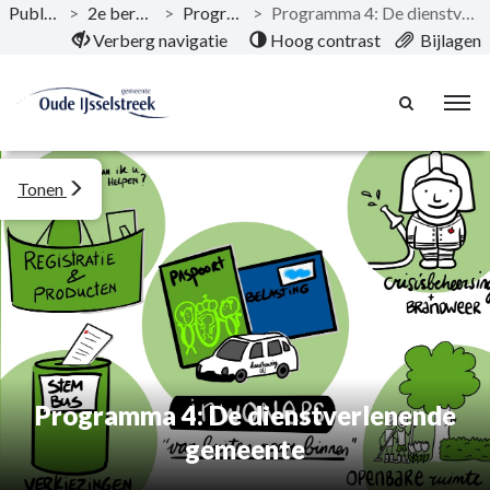
Publicaties
>
2e berap 2025
>
Programma’s
>
Programma 4: De dienstverlenende gemeente
Naar hoofdinhoud
Verberg navigatie
Hoog contrast
Bijlagen
Tonen
Programma 4: De dienstverlenende
gemeente