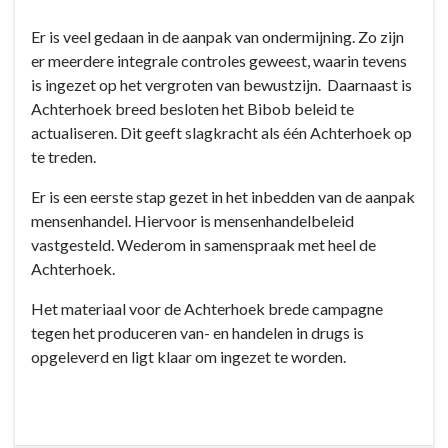
Terug
-4.1
Er is veel gedaan in de aanpak van ondermijning. Zo zijn
naar
Versterken
er meerdere integrale controles geweest, waarin tevens
navigatie
van
is ingezet op het vergroten van bewustzijn. Daarnaast is
-
bereikbaarheid
Achterhoek breed besloten het Bibob beleid te
Programma
en
actualiseren. Dit geeft slagkracht als één Achterhoek op
4:
persoonlijke
te treden.
De
dienstverlening
dienstverlenende
Er is een eerste stap gezet in het inbedden van de aanpak
gemeente
mensenhandel. Hiervoor is mensenhandelbeleid
-
vastgesteld. Wederom in samenspraak met heel de
Doelen
Achterhoek.
en
acties
Het materiaal voor de Achterhoek brede campagne
-
tegen het produceren van- en handelen in drugs is
-4.2
opgeleverd en ligt klaar om ingezet te worden.
Aanpak
ondermijning