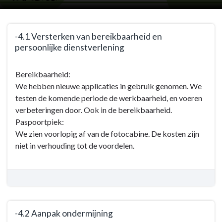
Terug
-4.1 Versterken van bereikbaarheid en
naar
persoonlijke dienstverlening
navigatie
-
Terug
Bereikbaarheid:
Programma
naar
We hebben nieuwe applicaties in gebruik genomen. We
4:
navigatie
testen de komende periode de werkbaarheid, en voeren
De
-
verbeteringen door. Ook in de bereikbaarheid.
dienstverlenende
Programma
Paspoortpiek:
gemeente
4:
We zien voorlopig af van de fotocabine. De kosten zijn
-
De
niet in verhouding tot de voordelen.
Doelen
dienstverlenende
en
gemeente
acties
-
Doelen
en
acties
-4.2 Aanpak ondermijning
-