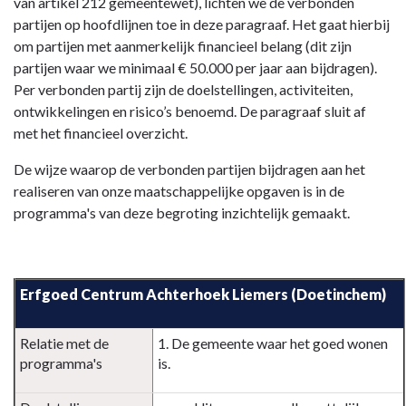
Verbonden
van artikel 212 gemeentewet), lichten we de verbonden
partijen
partijen op hoofdlijnen toe in deze paragraaf. Het gaat hierbij
-
om partijen met aanmerkelijk financieel belang (dit zijn
Beleid
partijen waar we minimaal € 50.000 per jaar aan bijdragen).
Per verbonden partij zijn de doelstellingen, activiteiten,
ontwikkelingen en risico’s benoemd. De paragraaf sluit af
met het financieel overzicht.
De wijze waarop de verbonden partijen bijdragen aan het
realiseren van onze maatschappelijke opgaven is in de
programma's van deze begroting inzichtelijk gemaakt.
Terug
naar
Erfgoed Centrum Achterhoek Liemers (Doetinchem)
navigatie
-
Paragraaf
Relatie met de
1. De gemeente waar het goed wonen
Verbonden
programma's
is.
partijen
-