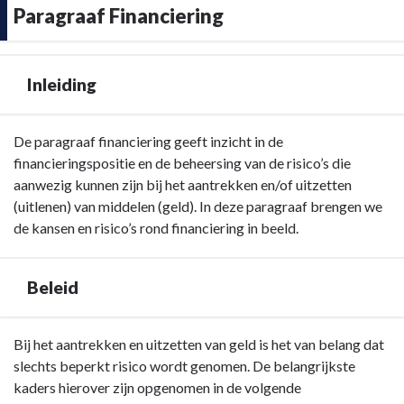
Paragraaf Financiering
Inleiding
Terug
De paragraaf financiering geeft inzicht in de
naar
financieringspositie en de beheersing van de risico’s die
navigatie
aanwezig kunnen zijn bij het aantrekken en/of uitzetten
-
(uitlenen) van middelen (geld). In deze paragraaf brengen we
Paragraaf
de kansen en risico’s rond financiering in beeld.
Financiering
-
Beleid
Inleiding
Terug
Bij het aantrekken en uitzetten van geld is het van belang dat
naar
slechts beperkt risico wordt genomen. De belangrijkste
navigatie
kaders hierover zijn opgenomen in de volgende