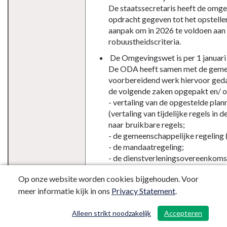
De staatssecretaris heeft de omg
opdracht gegeven tot het opstelle
aanpak om in 2026 te voldoen aan
robuustheidscriteria.
De Omgevingswet is per 1 januari
De ODA heeft samen met de gemee
voorbereidend werk hiervoor gedaa
de volgende zaken opgepakt en/ o
- vertaling van de opgestelde pla
(vertaling van tijdelijke regels in
naar bruikbare regels;
- de gemeenschappelijke regeling 
- de mandaatregeling;
- de dienstverleningsovereenkoms
bijbehorend productenboek;
Op onze website worden cookies bijgehouden. Voor
- de risicomodule (van inrichtinge
meer informatie kijk in ons
Privacy Statement
.
Risico's en
De Omgevingsdienst Achterhoek is een
getroffen
uitvoeringsorganisatie die - met de Gel
Alleen strikt noodzakelijk
Accepteren
/ 107
beheersmaatregelen
uitgangspunt - conform wet- en regelgev