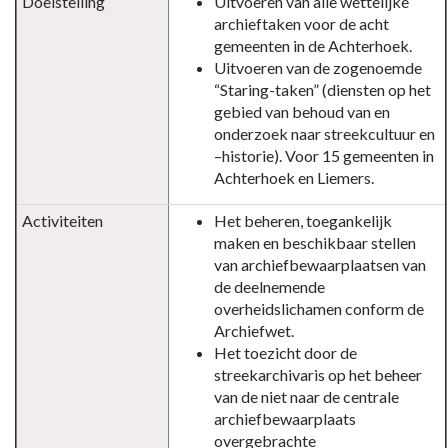
Doelstelling
Uitvoeren van alle wettelijke
Erfgoed
archieftaken voor de acht
Centrum
gemeenten in de Achterhoek.
Uitvoeren van de zogenoemde
Achterhoek
“Staring-taken” (diensten op het
Liemers
gebied van behoud van en
(Doetinchem)
onderzoek naar streekcultuur en
–historie). Voor 15 gemeenten in
Achterhoek en Liemers.
Activiteiten
Het beheren, toegankelijk
maken en beschikbaar stellen
van archiefbewaarplaatsen van
de deelnemende
overheidslichamen conform de
Archiefwet.
Het toezicht door de
streekarchivaris op het beheer
van de niet naar de centrale
archiefbewaarplaats
overgebrachte