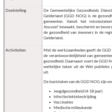
partijen
Doelstelling
De Gemeentelijke Gezondheids Diens
-
Gelderland (GGD NOG) is de gezondh
GGD
gemeenten. Vanuit het missiestatem
Noord-
houvast
’ bewaakt, beschermt en bev
en
de gezondheid van inwoners in de reg
Oost
Gelderland.
Gelderland
Activiteiten
Met de werkzaamheden geeft de GGD 
de verantwoordelijkheid van gemeente
gezondheid. Daarnaast voert de GGD N
wettelijke taken uit de Wet publieke
uit.
De basistaken van de GGD NOG zijn on
Jeugdgezondheid (4-18 jaar)
Infectieziektebestrijding
Vaccinaties
Medische milieukunde