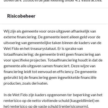
Risicobeheer
Terug
Wij zijn als gemeente voor onze uitgaven afhankelijk van
naar
externe financiering. De gemeente leent alleen geld voor de
navigatie
uitvoering van gemeentelijke taken binnen de kaders van de
-
Wet Fido en het treasurystatuut. Er is sprake van
Paragraaf
totaalfinanciering; de gemeente trekt geen financiering aan
Financiering
voor specifieke projecten. Totaalfinanciering houdt in dat de
-
gemeente alle uitgaven samen financiert. Deze wijze van
Risicobeheer
financiering leidt tot eenvoud en efficiency. De gemeente
gebruikt bij de financiering geen ingewikkelde financiële
producten, zoals derivaten.
In de Wet Fido zijn kaders opgenomen ter beperking van het
renterisico op de netto vlottende schuld (kasgeldlimiet) en
het renterisico op de vaste schuld (renterisiconorm).