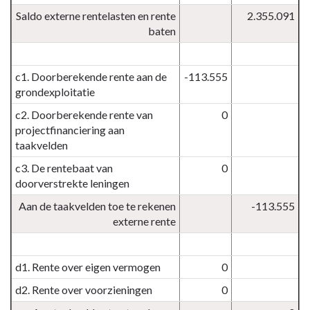
Saldo externe rentelasten en rente
2.355.091
baten
c1. Doorberekende rente aan de
-113.555
grondexploitatie
c2. Doorberekende rente van
0
projectfinanciering aan
taakvelden
c3. De rentebaat van
0
doorverstrekte leningen
Aan de taakvelden toe te rekenen
-113.555
externe rente
d1. Rente over eigen vermogen
0
d2. Rente over voorzieningen
0