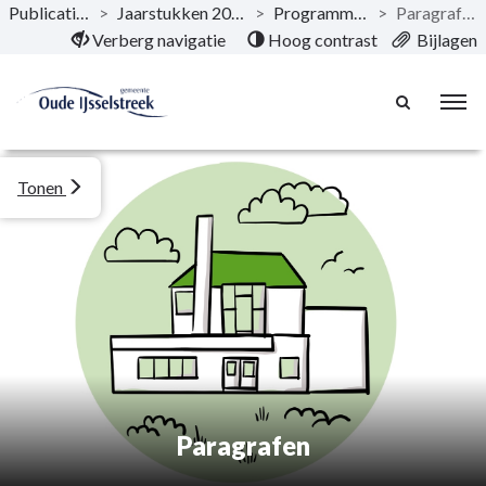
Publicaties
>
Jaarstukken 2024
>
Programma’s
>
Paragrafen
Naar hoofdinhoud
Verberg navigatie
Hoog contrast
Bijlagen
Tonen
Paragrafen