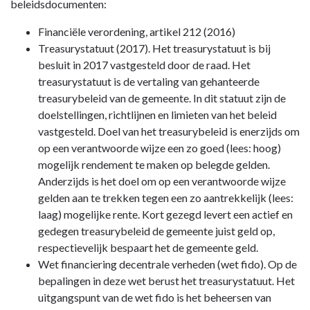
-
beleidsdocumenten:
Paragraaf
Financiële verordening, artikel 212 (2016)
Financiering
Treasurystatuut (2017). Het treasurystatuut is bij
-
besluit in 2017 vastgesteld door de raad. Het
Beleid
treasurystatuut is de vertaling van gehanteerde
treasurybeleid van de gemeente. In dit statuut zijn de
doelstellingen, richtlijnen en limieten van het beleid
vastgesteld. Doel van het treasurybeleid is enerzijds om
op een verantwoorde wijze een zo goed (lees: hoog)
mogelijk rendement te maken op belegde gelden.
Anderzijds is het doel om op een verantwoorde wijze
gelden aan te trekken tegen een zo aantrekkelijk (lees:
laag) mogelijke rente. Kort gezegd levert een actief en
gedegen treasurybeleid de gemeente juist geld op,
respectievelijk bespaart het de gemeente geld.
Wet financiering decentrale verheden (wet fido). Op de
bepalingen in deze wet berust het treasurystatuut. Het
uitgangspunt van de wet fido is het beheersen van