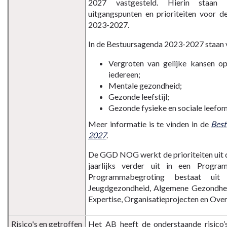
2027 vastgesteld. Hierin staan d
uitgangspunten en prioriteiten voor 
2023-2027.
In de Bestuursagenda 2023-2027 staan vi
Vergroten van gelijke kansen o
iedereen;
Mentale gezondheid;
Gezonde leefstijl;
Gezonde fysieke en sociale leefo
Meer informatie is te vinden in de
Best
2027
.
De GGD NOG werkt de prioriteiten uit
jaarlijks verder uit in een Progra
Programmabegroting bestaat uit v
Jeugdgezondheid, Algemene Gezondhei
Expertise, Organisatieprojecten en Ove
Risico's en getroffen
Het AB heeft de onderstaande risico’s