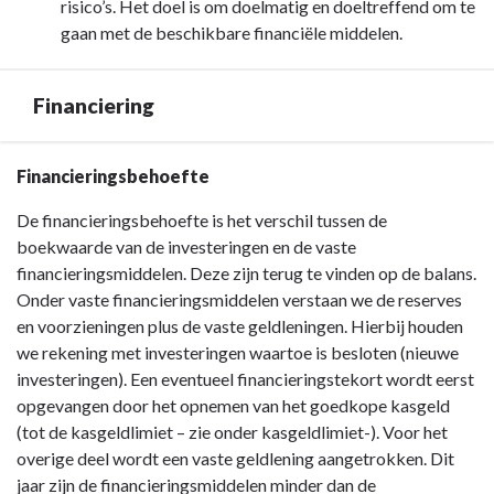
risico’s. Het doel is om doelmatig en doeltreffend om te
gaan met de beschikbare financiële middelen.
Financiering
Terug
Financieringsbehoefte
naar
De financieringsbehoefte is het verschil tussen de
navigatie
boekwaarde van de investeringen en de vaste
-
financieringsmiddelen. Deze zijn terug te vinden op de balans.
Paragraaf
Onder vaste financieringsmiddelen verstaan we de reserves
Financiering
en voorzieningen plus de vaste geldleningen. Hierbij houden
-
we rekening met investeringen waartoe is besloten (nieuwe
Financiering
investeringen). Een eventueel financieringstekort wordt eerst
opgevangen door het opnemen van het goedkope kasgeld
(tot de kasgeldlimiet – zie onder kasgeldlimiet-). Voor het
overige deel wordt een vaste geldlening aangetrokken. Dit
jaar zijn de financieringsmiddelen minder dan de