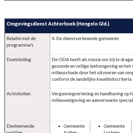
Terug
naar
Omgevingsdienst Achterhoek (Hengelo Gld.)
navigatie
-
Paragraaf
Relatie met de
4. De dienstverlenende gemeente
programma's
Verbonden
partijen
Doelstelling
De ODA heeft als missie om bij te drage
-
gezonde en veilige leefomgeving en het
Omgevingsdienst
milieuschade door het uitvoeren van om
Achterhoek
conform de landelijke kwaliteitscriteria
(Hengelo
Gld.)
Activiteiten
Vergunningverlening en handhaving op h
milieuwetgeving en aanverwante specia
Deelnemende
Gemeente
Gemeente
partijen
Aalten
Lochem