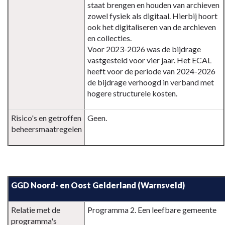
staat brengen en houden van archieven
zowel fysiek als digitaal. Hierbij hoort
ook het digitaliseren van de archieven
en collecties.
Voor 2023-2026 was de bijdrage
vastgesteld voor vier jaar. Het ECAL
heeft voor de periode van 2024-2026
de bijdrage verhoogd in verband met
hogere structurele kosten.
Risico's en getroffen
Geen.
beheersmaatregelen
Terug
naar
GGD Noord- en Oost Gelderland (Warnsveld)
navigatie
-
Paragraaf
Relatie met de
Programma 2. Een leefbare gemeente
programma's
Verbonden