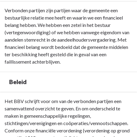
Terug
Verbonden partijen zijn partijen waar de gemeente een
naar
bestuurlijke relatie mee heeft en waarin we een financieel
navigatie
belang hebben. We hebben een zetel in het bestuur
-
(vertegenwoordiging) of we hebben vanwege eigendom van
Paragraaf
aandelen stemrecht in de aandeelhoudersvergadering. Met
Verbonden
financieel belang wordt bedoeld dat de gemeente middelen
partijen
ter beschikking heeft gesteld die in geval van een
-
faillissement achterblijven.
Inleiding
Beleid
Terug
Het BBV schrijft voor om van de verbonden partijen een
naar
samenvattend overzicht te geven. En om onderscheid te
navigatie
maken in gemeenschappelijke regelingen,
-
stichtingen/verenigingen en coöperaties/vennootschappen.
Paragraaf
Conform onze financiële verordening (verordening op grond