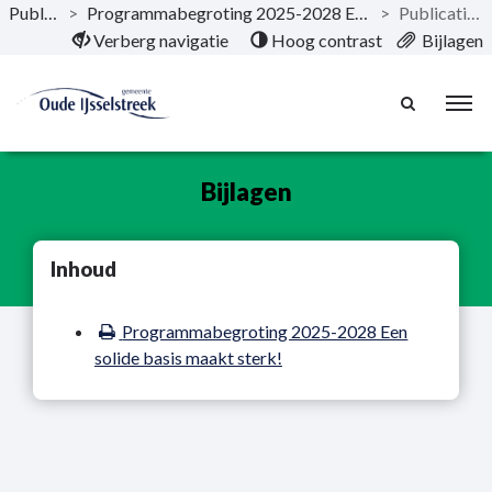
Publicaties
>
Programmabegroting 2025-2028 Een solide basis maakt sterk!
>
Publicatie bijlagen
Naar hoofdinhoud
Verberg navigatie
Hoog contrast
Bijlagen
Bijlagen
Inhoud
Programmabegroting 2025-2028 Een
solide basis maakt sterk!