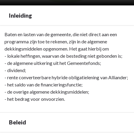
Inleiding
Terug
Baten en lasten van de gemeente, die niet direct aan een
naar
programma zijn toe te rekenen, zijn in de algemene
navigatie
dekkingsmiddelen opgenomen. Het gaat hierbij om
-
- lokale heffingen, waarvan de besteding niet gebonden is;
Algemene
- de algemene uitkering uit het Gemeentefonds;
dekkingsmiddelen
- dividend;
-
- rente converteerbare hybride obligatielening van Alliander;
Inleiding
- het saldo van de financieringsfunctie;
- de overige algemene dekkingsmiddelen;
- het bedrag voor onvoorzien.
Beleid