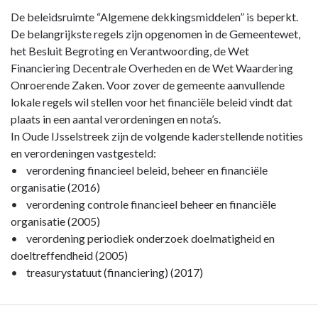
Terug
De beleidsruimte “Algemene dekkingsmiddelen” is beperkt.
naar
De belangrijkste regels zijn opgenomen in de Gemeentewet,
navigatie
het Besluit Begroting en Verantwoording, de Wet
-
Financiering Decentrale Overheden en de Wet Waardering
Algemene
Onroerende Zaken. Voor zover de gemeente aanvullende
dekkingsmiddelen
lokale regels wil stellen voor het financiële beleid vindt dat
-
plaats in een aantal verordeningen en nota’s.
Beleid
In Oude IJsselstreek zijn de volgende kaderstellende notities
en verordeningen vastgesteld:
• verordening financieel beleid, beheer en financiële
organisatie (2016)
• verordening controle financieel beheer en financiële
organisatie (2005)
• verordening periodiek onderzoek doelmatigheid en
doeltreffendheid (2005)
• treasurystatuut (financiering) (2017)