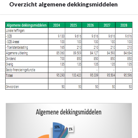
Overzicht algemene dekkingsmiddelen
Terug
naar
navigatie
-
Algemene
dekkingsmiddelen
-
Overzicht
algemene
dekkingsmiddelen