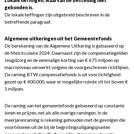
Lokale heffingen, waarvan de besteding niet
naar
gebonden is.
navigatie
De lokale heffingen zijn uitgebreid beschreven in de
-
betreffende paragraaf.
Algemene
dekkingsmiddelen
Algemene uitkeringen uit het Gemeentefonds
-
De berekening van de Algemene Uitkering is gebaseerd op
Toelichting
de Meicirculaire 2024. Daarnaast zijn de compensatiegelden
Jeugdzorg en de eenmalige korting van € 675 miljoen op
macroniveau verwerkt volgens de voorgeschreven richtlijnen.
De raming BTW compensatiefonds is uit voorzichtigheid
gezet op € 400.000, waar er mogelijke ruimte zit tot boven €
1 miljoen.
De raming van het gemeentefonds gebaseerd op constante
lonen en prijzen, net als alle overige ramingen. In de
meerjarenraming is rekening gehouden met de gevolgen die
voortvloeien uit de bij de begrotingsuitgangspunten