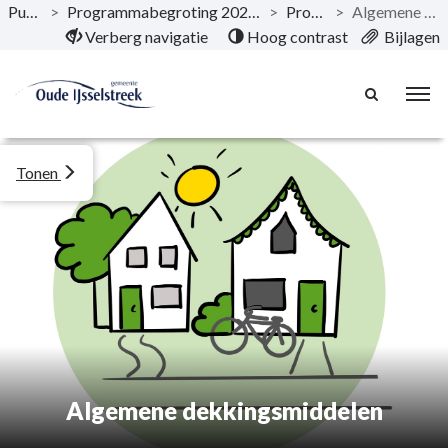
Publicaties
>
Programmabegroting 2025-2028 Een solide basis maakt sterk!
>
Programma’s
>
Algemene dekkingsmiddelen
Naar hoofdinhoud
Verberg navigatie
Hoog contrast
Bijlagen
Tonen
Algemene dekkingsmiddelen