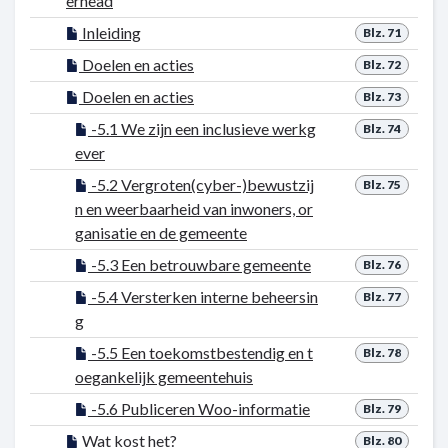
erhead
Inleiding
Blz. 71
Doelen en acties
Blz. 72
Doelen en acties
Blz. 73
-5.1 We zijn een inclusieve werkg
Blz. 74
ever
-5.2 Vergroten(cyber-)bewustzij
Blz. 75
n en weerbaarheid van inwoners, or
ganisatie en de gemeente
-5.3 Een betrouwbare gemeente
Blz. 76
-5.4 Versterken interne beheersin
Blz. 77
g
-5.5 Een toekomstbestendig en t
Blz. 78
oegankelijk gemeentehuis
-5.6 Publiceren Woo-informatie
Blz. 79
Wat kost het?
Blz. 80