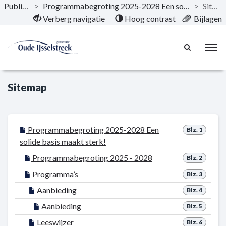
Publicaties
>
Programmabegroting 2025-2028 Een solide basis maakt sterk!
>
Sitemap
Naar hoofdinhoud
Verberg navigatie
Hoog contrast
Bijlagen
Sitemap
Programmabegroting 2025-2028 Een
Blz. 1
solide basis maakt sterk!
Programmabegroting 2025 - 2028
Blz. 2
Programma’s
Blz. 3
Aanbieding
Blz. 4
Aanbieding
Blz. 5
Leeswijzer
Blz. 6