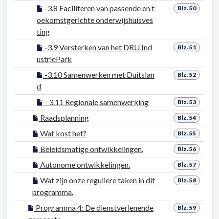
-3.8 Faciliteren van passende en t
Blz. 50
oekomstgerichte onderwijshuisves
ting
-3.9 Versterken van het DRU Ind
Blz. 51
ustriePark
-3.10 Samenwerken met Duitslan
Blz. 52
d
- 3.11 Regionale samenwerking
Blz. 53
Raadsplanning
Blz. 54
Wat kost het?
Blz. 55
Beleidsmatige ontwikkelingen.
Blz. 56
Autonome ontwikkelingen.
Blz. 57
Wat zijn onze reguliere taken in dit
Blz. 58
programma.
Programma 4: De dienstverlenende
Blz. 59