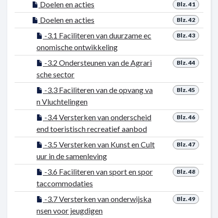
Doelen en acties
Blz. 41
Doelen en acties
Blz. 42
-3.1 Faciliteren van duurzame ec
Blz. 43
onomische ontwikkeling
-3.2 Ondersteunen van de Agrari
Blz. 44
sche sector
-3.3 Faciliteren van de opvang va
Blz. 45
n Vluchtelingen
-3.4 Versterken van onderscheid
Blz. 46
end toeristisch recreatief aanbod
-3.5 Versterken van Kunst en Cult
Blz. 47
uur in de samenleving
-3.6 Faciliteren van sport en spor
Blz. 48
taccommodaties
-3.7 Versterken van onderwijska
Blz. 49
nsen voor jeugdigen