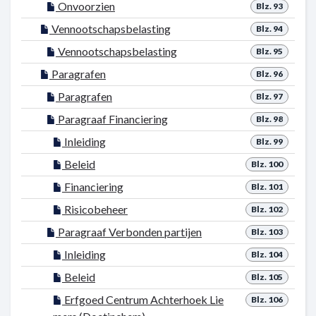
Onvoorzien
Blz. 93
Vennootschapsbelasting
Blz. 94
Vennootschapsbelasting
Blz. 95
Paragrafen
Blz. 96
Paragrafen
Blz. 97
Paragraaf Financiering
Blz. 98
Inleiding
Blz. 99
Beleid
Blz. 100
Financiering
Blz. 101
Risicobeheer
Blz. 102
Paragraaf Verbonden partijen
Blz. 103
Inleiding
Blz. 104
Beleid
Blz. 105
Erfgoed Centrum Achterhoek Lie
Blz. 106