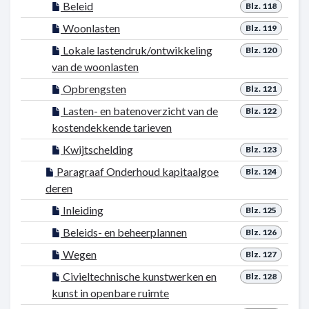
Beleid
Blz. 118
Woonlasten
Blz. 119
Lokale lastendruk/ontwikkeling
Blz. 120
van de woonlasten
Opbrengsten
Blz. 121
Lasten- en batenoverzicht van de
Blz. 122
kostendekkende tarieven
Kwijtschelding
Blz. 123
Paragraaf Onderhoud kapitaalgoe
Blz. 124
deren
Inleiding
Blz. 125
Beleids- en beheerplannen
Blz. 126
Wegen
Blz. 127
Civieltechnische kunstwerken en
Blz. 128
kunst in openbare ruimte