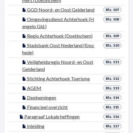
mers (Doetinchem)
GGD Noord- en Oost Gelderland
Blz. 107
Omgevingsdienst Achterhoek (H
Blz. 108
engelo Gld.)
Regio Achterhoek (Doetinchem)
Blz. 109
Stadsbank Oost Nederland (Ensc
Blz. 110
hede)
Veiligheidsregio Noord- en Oost
Blz. 111
Gelderland
Stichting Achterhoek Toerisme
Blz. 112
AGEM
Blz. 113
Deelnemingen
Blz. 114
Financieel overzicht
Blz. 115
Paragraaf Lokale heffingen
Blz. 116
Inleiding
Blz. 117