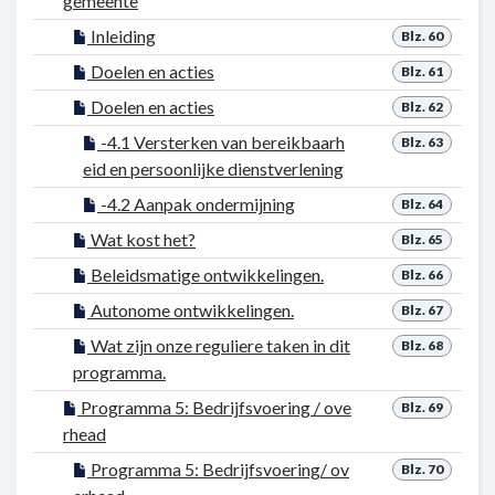
gemeente
Inleiding
Blz. 60
Doelen en acties
Blz. 61
Doelen en acties
Blz. 62
-4.1 Versterken van bereikbaarh
Blz. 63
eid en persoonlijke dienstverlening
-4.2 Aanpak ondermijning
Blz. 64
Wat kost het?
Blz. 65
Beleidsmatige ontwikkelingen.
Blz. 66
Autonome ontwikkelingen.
Blz. 67
Wat zijn onze reguliere taken in dit
Blz. 68
programma.
Programma 5: Bedrijfsvoering / ove
Blz. 69
rhead
Programma 5: Bedrijfsvoering/ ov
Blz. 70