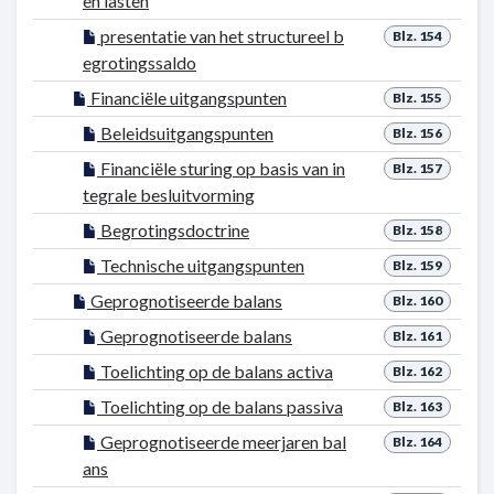
en lasten
presentatie van het structureel b
Blz. 154
egrotingssaldo
Financiële uitgangspunten
Blz. 155
Beleidsuitgangspunten
Blz. 156
Financiële sturing op basis van in
Blz. 157
tegrale besluitvorming
Begrotingsdoctrine
Blz. 158
Technische uitgangspunten
Blz. 159
Geprognotiseerde balans
Blz. 160
Geprognotiseerde balans
Blz. 161
Toelichting op de balans activa
Blz. 162
Toelichting op de balans passiva
Blz. 163
Geprognotiseerde meerjaren bal
Blz. 164
ans