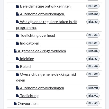
Beleidsmatige ontwikkelingen.
Blz. 81
Autonome ontwikkelingen.
Blz. 82
Wat zijn onze reguliere taken in dit
Blz. 83
programma.
Toelichting overhead
Blz. 84
Indicatoren
Blz. 85
Algemene dekkingsmiddelen
Blz. 86
Inleiding
Blz. 87
Beleid
Blz. 88
Overzicht algemene dekkingsmid
Blz. 89
delen
Autonome ontwikkelingen
Blz. 90
Toelichting
Blz. 91
Onvoorzien
Blz. 92