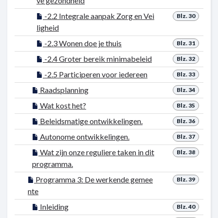
ve gezondheid
-2.2 Integrale aanpak Zorg en Vei
Blz. 30
ligheid
-2.3 Wonen doe je thuis
Blz. 31
-2.4 Groter bereik minimabeleid
Blz. 32
-2.5 Participeren voor iedereen
Blz. 33
Raadsplanning
Blz. 34
Wat kost het?
Blz. 35
Beleidsmatige ontwikkelingen.
Blz. 36
Autonome ontwikkelingen.
Blz. 37
Wat zijn onze reguliere taken in dit
Blz. 38
programma.
Programma 3: De werkende gemee
Blz. 39
nte
Inleiding
Blz. 40