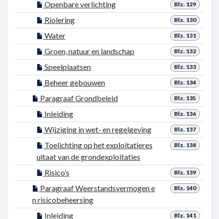
Openbare verlichting
Blz. 129
Riolering
Blz. 130
Water
Blz. 131
Groen, natuur en landschap
Blz. 132
Speelplaatsen
Blz. 133
Beheer gebouwen
Blz. 134
Paragraaf Grondbeleid
Blz. 135
Inleiding
Blz. 136
Wijziging in wet- en regelgeving
Blz. 137
Toelichting op het exploitatieres
Blz. 138
ultaat van de grondexploitaties
Risico’s
Blz. 139
Paragraaf Weerstandsvermogen e
Blz. 140
n risicobeheersing
Inleiding
Blz. 141