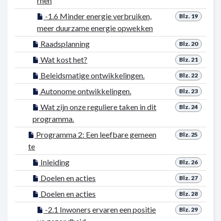
rnen
-1.6 Minder energie verbruiken,
Blz. 19
meer duurzame energie opwekken
Raadsplanning
Blz. 20
Wat kost het?
Blz. 21
Beleidsmatige ontwikkelingen.
Blz. 22
Autonome ontwikkelingen.
Blz. 23
Wat zijn onze reguliere taken in dit
Blz. 24
programma.
Programma 2: Een leefbare gemeen
Blz. 25
te
Inleiding
Blz. 26
Doelen en acties
Blz. 27
Doelen en acties
Blz. 28
-2.1 Inwoners ervaren een positie
Blz. 29