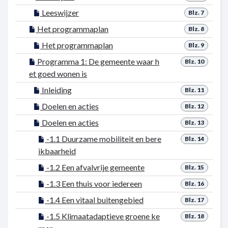
Leeswijzer
Blz. 7
Het programmaplan
Blz. 8
Het programmaplan
Blz. 9
Programma 1: De gemeente waar h
Blz. 10
et goed wonen is
Inleiding
Blz. 11
Doelen en acties
Blz. 12
Doelen en acties
Blz. 13
-1.1 Duurzame mobiliteit en bere
Blz. 14
ikbaarheid
-1.2 Een afvalvrije gemeente
Blz. 15
-1.3 Een thuis voor iedereen
Blz. 16
-1.4 Een vitaal buitengebied
Blz. 17
-1.5 Klimaatadaptieve groene ke
Blz. 18