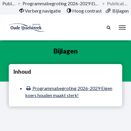
Publicaties
>
Programmabegroting 2026-2029 Eigen koers houden maakt sterk!
>
Publicatie bijlagen
Naar hoofdinhoud
Verberg navigatie
Hoog contrast
Bijlagen
Bijlagen
Inhoud
Programmabegroting 2026-2029 Eigen
koers houden maakt sterk!