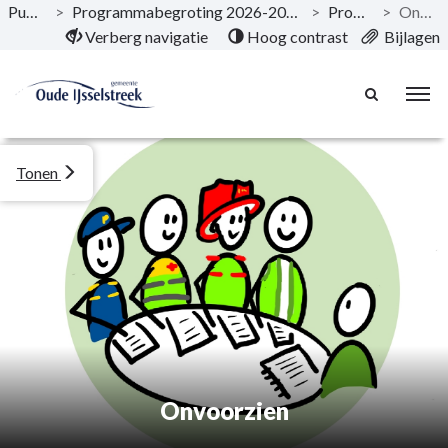
Publicaties
>
Programmabegroting 2026-2029 Eigen koers houden maakt sterk!
>
Programma’s
>
Onvoorzien
Naar hoofdinhoud
Verberg navigatie
Hoog contrast
Bijlagen
Tonen
Onvoorzien