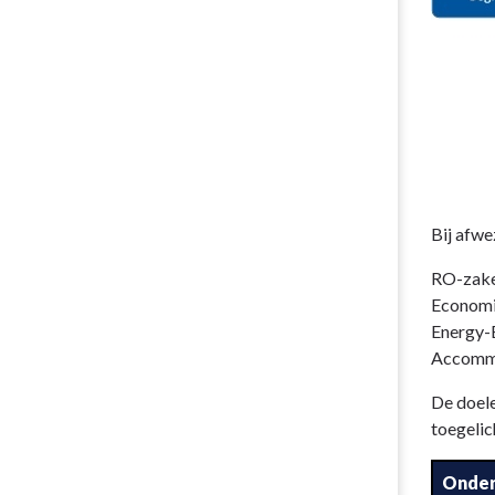
Bij afwe
RO-zake
Economie
Energy-
Accommo
De doele
toegelic
Onde