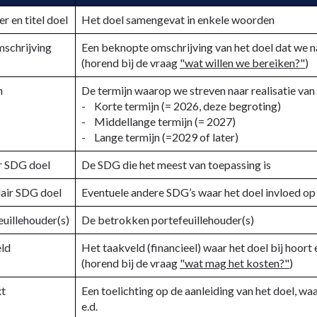
 en titel doel
Het doel samengevat in enkele woorden
schrijving
Een beknopte omschrijving van het doel dat we 
(horend bij de vraag
"wat willen we bereiken?"
)
n
De termijn waarop we streven naar realisatie van
- Korte termijn (= 2026, deze begroting)
- Middellange termijn (= 2027)
- Lange termijn (=2029 of later)
r SDG doel
De SDG die het meest van toepassing is
air SDG doel
Eventuele andere SDG’s waar het doel invloed op
euillehouder(s)
De betrokken portefeuillehouder(s)
ld
Het taakveld (financieel) waar het doel bij hoor
(horend bij de vraag
"wat mag het kosten?"
)
t
Een toelichting op de aanleiding van het doel, wa
e.d.