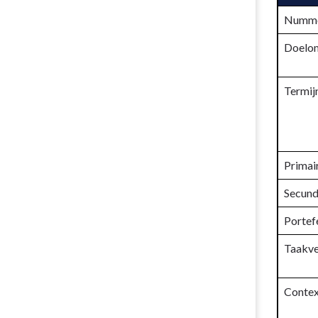
Nummer
Doelom
Termij
Primai
Secund
Portef
Taakve
Contex