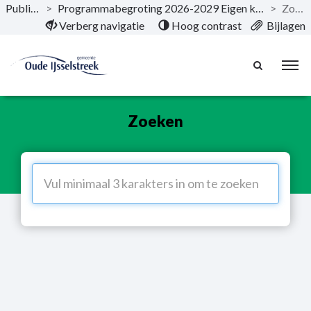
Publicaties
>
Programmabegroting 2026-2029 Eigen koers houden maakt sterk!
>
Zoeken
Naar hoofdinhoud
Verberg navigatie
Hoog contrast
Bijlagen
Zoeken