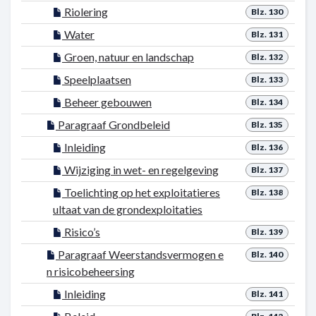
Riolering
Blz. 130
Water
Blz. 131
Groen, natuur en landschap
Blz. 132
Speelplaatsen
Blz. 133
Beheer gebouwen
Blz. 134
Paragraaf Grondbeleid
Blz. 135
Inleiding
Blz. 136
Wijziging in wet- en regelgeving
Blz. 137
Toelichting op het exploitatieres
Blz. 138
ultaat van de grondexploitaties
Risico’s
Blz. 139
Paragraaf Weerstandsvermogen e
Blz. 140
n risicobeheersing
Inleiding
Blz. 141