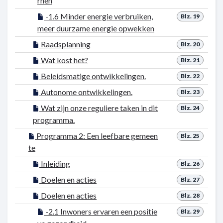
rnen
-1.6 Minder energie verbruiken,
Blz. 19
meer duurzame energie opwekken
Raadsplanning
Blz. 20
Wat kost het?
Blz. 21
Beleidsmatige ontwikkelingen.
Blz. 22
Autonome ontwikkelingen.
Blz. 23
Wat zijn onze reguliere taken in dit
Blz. 24
programma.
Programma 2: Een leefbare gemeen
Blz. 25
te
Inleiding
Blz. 26
Doelen en acties
Blz. 27
Doelen en acties
Blz. 28
-2.1 Inwoners ervaren een positie
Blz. 29