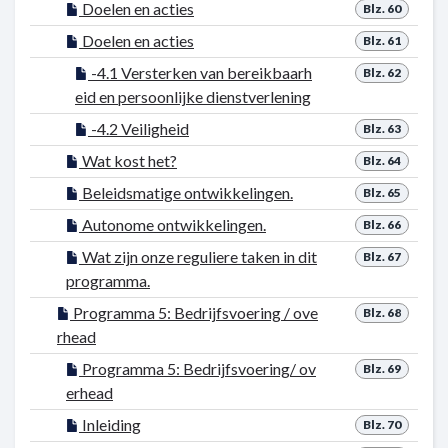
Doelen en acties
Blz. 60
Doelen en acties
Blz. 61
-4.1 Versterken van bereikbaarh
Blz. 62
eid en persoonlijke dienstverlening
-4.2 Veiligheid
Blz. 63
Wat kost het?
Blz. 64
Beleidsmatige ontwikkelingen.
Blz. 65
Autonome ontwikkelingen.
Blz. 66
Wat zijn onze reguliere taken in dit
Blz. 67
programma.
Programma 5: Bedrijfsvoering / ove
Blz. 68
rhead
Programma 5: Bedrijfsvoering/ ov
Blz. 69
erhead
Inleiding
Blz. 70