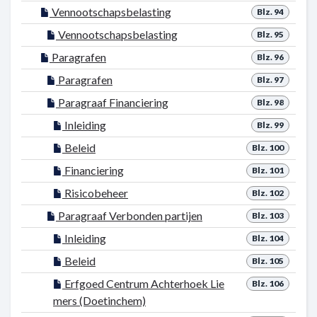
Vennootschapsbelasting
Blz. 94
Vennootschapsbelasting
Blz. 95
Paragrafen
Blz. 96
Paragrafen
Blz. 97
Paragraaf Financiering
Blz. 98
Inleiding
Blz. 99
Beleid
Blz. 100
Financiering
Blz. 101
Risicobeheer
Blz. 102
Paragraaf Verbonden partijen
Blz. 103
Inleiding
Blz. 104
Beleid
Blz. 105
Erfgoed Centrum Achterhoek Lie
Blz. 106
mers (Doetinchem)