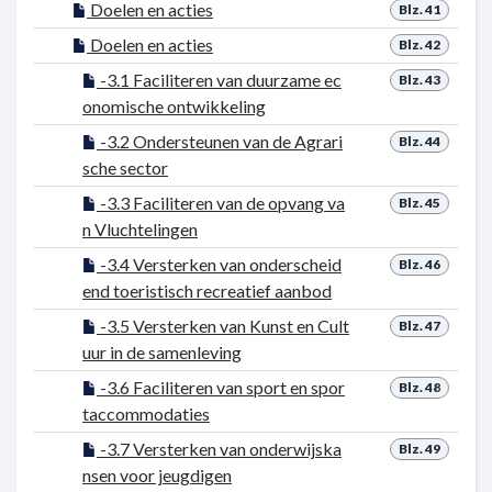
Doelen en acties
Blz. 41
Doelen en acties
Blz. 42
-3.1 Faciliteren van duurzame ec
Blz. 43
onomische ontwikkeling
-3.2 Ondersteunen van de Agrari
Blz. 44
sche sector
-3.3 Faciliteren van de opvang va
Blz. 45
n Vluchtelingen
-3.4 Versterken van onderscheid
Blz. 46
end toeristisch recreatief aanbod
-3.5 Versterken van Kunst en Cult
Blz. 47
uur in de samenleving
-3.6 Faciliteren van sport en spor
Blz. 48
taccommodaties
-3.7 Versterken van onderwijska
Blz. 49
nsen voor jeugdigen