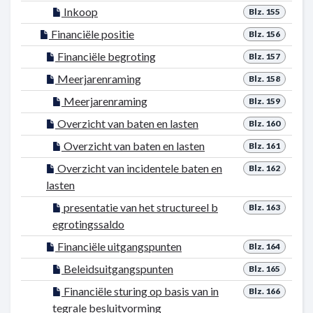
Inkoop
Blz. 155
Financiële positie
Blz. 156
Financiële begroting
Blz. 157
Meerjarenraming
Blz. 158
Meerjarenraming
Blz. 159
Overzicht van baten en lasten
Blz. 160
Overzicht van baten en lasten
Blz. 161
Overzicht van incidentele baten en
Blz. 162
lasten
presentatie van het structureel b
Blz. 163
egrotingssaldo
Financiële uitgangspunten
Blz. 164
Beleidsuitgangspunten
Blz. 165
Financiële sturing op basis van in
Blz. 166
tegrale besluitvorming