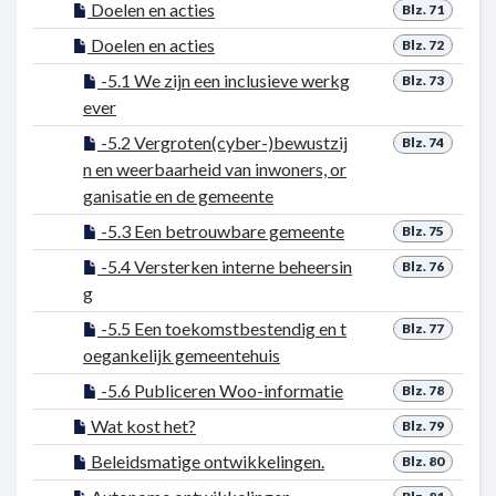
Doelen en acties
Blz. 71
Doelen en acties
Blz. 72
-5.1 We zijn een inclusieve werkg
Blz. 73
ever
-5.2 Vergroten(cyber-)bewustzij
Blz. 74
n en weerbaarheid van inwoners, or
ganisatie en de gemeente
-5.3 Een betrouwbare gemeente
Blz. 75
-5.4 Versterken interne beheersin
Blz. 76
g
-5.5 Een toekomstbestendig en t
Blz. 77
oegankelijk gemeentehuis
-5.6 Publiceren Woo-informatie
Blz. 78
Wat kost het?
Blz. 79
Beleidsmatige ontwikkelingen.
Blz. 80