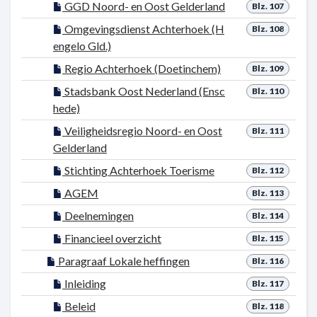
GGD Noord- en Oost Gelderland
Blz. 107
Omgevingsdienst Achterhoek (H
Blz. 108
engelo Gld.)
Regio Achterhoek (Doetinchem)
Blz. 109
Stadsbank Oost Nederland (Ensc
Blz. 110
hede)
Veiligheidsregio Noord- en Oost
Blz. 111
Gelderland
Stichting Achterhoek Toerisme
Blz. 112
AGEM
Blz. 113
Deelnemingen
Blz. 114
Financieel overzicht
Blz. 115
Paragraaf Lokale heffingen
Blz. 116
Inleiding
Blz. 117
Beleid
Blz. 118