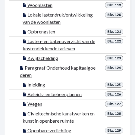
Woonlasten
Blz. 119
Lokale lastendruk/ontwikkeling
Blz. 120
van de woonlasten
Opbrengsten
Blz. 121
Lasten- en batenoverzicht van de
Blz. 122
kostendekkende tarieven
Kwijtschelding
Blz. 123
Paragraaf Onderhoud kapitaalgoe
Blz. 124
deren
Inleiding
Blz. 125
Beleids- en beheerplannen
Blz. 126
Wegen
Blz. 127
Civieltechnische kunstwerken en
Blz. 128
kunst in openbare ruimte
Openbare verlichting
Blz. 129